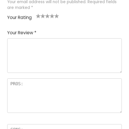
Your email address will not be published.
Required fields
are marked
*
Your Rating
1
2
3
4
5
Your Review
*