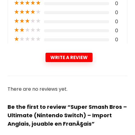
★
★
★
★
★
0
★
★
★
★
★
0
★
★
★
★
★
0
★
★
★
★
★
0
★
★
★
★
★
0
WRITE A REVIEW
There are no reviews yet.
Be the first to review “Super Smash Bros –
Ultimate (Nintendo Switch) – Import
Anglais, jouable en FranÃ§ais”