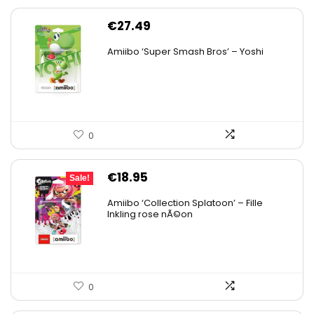
€
27.49
Amiibo ‘Super Smash Bros’ – Yoshi
0
Original
Current
€
18.95
Sale!
price
price
Amiibo ‘Collection Splatoon’ – Fille
was:
is:
Inkling rose nÃ©on
€21.18.
€18.95.
0