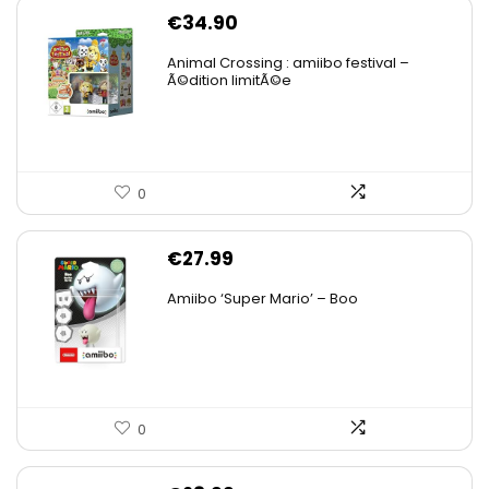
€
34.90
Animal Crossing : amiibo festival –
Ã©dition limitÃ©e
0
€
27.99
Amiibo ‘Super Mario’ – Boo
0