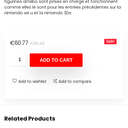
figurines amiibo sont prises en charge et fonctionnent
comme elles le sont pour les entrées précédentes sur la
nintendo wii u et la nintendo 3Ds
Original
Current
€
60.77
Sale!
€
66.48
price
price
was:
is:
ADD TO CART
€66.48.
€60.77.
Add to wishlist
Add to compare
Related Products