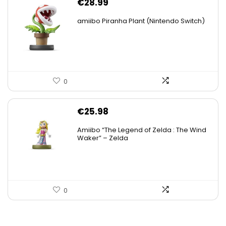
€
28.99
amiibo Piranha Plant (Nintendo Switch)
0
€
25.98
Amiibo “The Legend of Zelda : The Wind
Waker” – Zelda
0