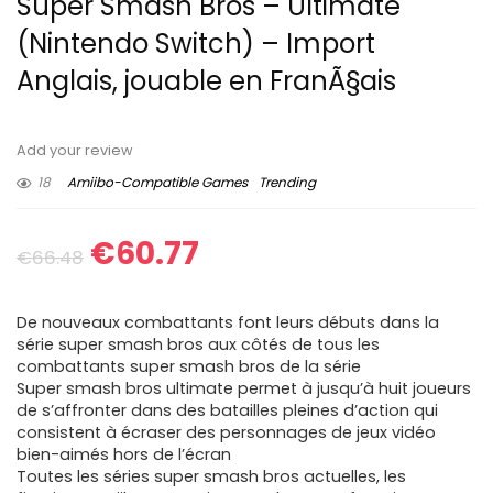
Super Smash Bros – Ultimate
(Nintendo Switch) – Import
Anglais, jouable en FranÃ§ais
Add your review
18
Amiibo-Compatible Games
Trending
Original
Current
€
60.77
€
66.48
price
price
De nouveaux combattants font leurs débuts dans la
was:
is:
série super smash bros aux côtés de tous les
combattants super smash bros de la série
€66.48.
€60.77.
Super smash bros ultimate permet à jusqu’à huit joueurs
de s’affronter dans des batailles pleines d’action qui
consistent à écraser des personnages de jeux vidéo
bien-aimés hors de l’écran
Toutes les séries super smash bros actuelles, les