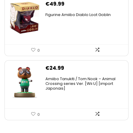
€
49.99
Figurine Amiibo Diablo Loot Goblin
0
€
24.99
Amiibo Tanukiti / Tom Nook – Animal
Crossing series Ver. [Wii U] [import
Japonais]
0