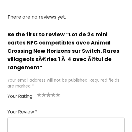
There are no reviews yet.
Be the first to review “Lot de 24 mini
cartes NFC compatibles avec Animal
Crossing New Horizons sur Switch. Rares
villageois sÃ©ries 1 Ã 4 avec Ã©tui de
rangement”
Your email address will not be published.
Required fields
are marked
*
Your Rating
1
2
3
4
5
Your Review
*