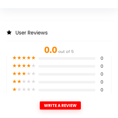
User Reviews
0.0
out of 5
★
★
★
★
★
0
★
★
★
★
★
0
★
★
★
★
★
0
★
★
★
★
★
0
★
★
★
★
★
0
WRITE A REVIEW