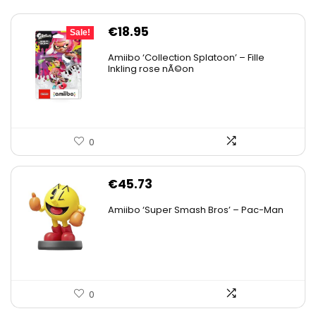
Original
Current
€
18.95
Sale!
price
price
Amiibo ‘Collection Splatoon’ – Fille
was:
is:
Inkling rose nÃ©on
€21.18.
€18.95.
0
€
45.73
Amiibo ‘Super Smash Bros’ – Pac-Man
0