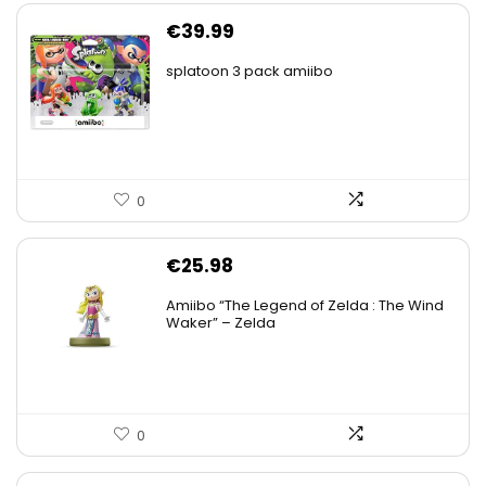
€
39.99
splatoon 3 pack amiibo
0
€
25.98
Amiibo “The Legend of Zelda : The Wind
Waker” – Zelda
0